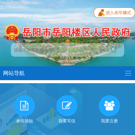
网站导航
我
有
话
来信须知
我要写信
我要注册
对