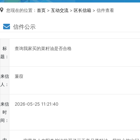
您现在的位置：
首页
>
互动交流
>
区长信箱
> 信件查看
区
信件公示
长
说
标
查询我家买的菜籽油是否合格
信
题：
箱
说
来信
蒹葭
明：
人：
1、
为
进
来信
2026-05-25 11:21:40
一
时
步
间：
提
高
内