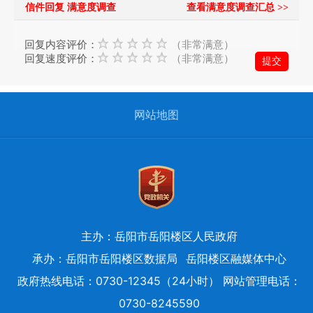
信件回复 满意度调查
查看满意度调查汇总 >>
府
的
回复内容评价：
（非常满意）
发
回复速度评价：
（非常满意）
展
工
作
网站地图
提
出
意
见
与
建
议；
主办：岳阳市岳阳楼区人民政府
2、
承办：岳阳市岳阳楼区数据局
岳阳楼区融媒体中心
您
政府热线电话：0730-12345（24小时） 网站管理电话：
在
0730-8245590
提