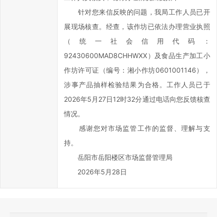
事
针对您来信反映的问题，我局工作人员已开
效
展现场核查。经查，该作坊已依法办理营业执照
率，
欢
（统一社会信用代码：
迎
92430600MAD8CHHWXX）及食品生产加工小
您
作坊许可证（编号：湘小作坊0601001146），
通
涉事产品抽样检验结果为合格。工作人员已于
过
2026年5月27日12时32分通过电话向您反馈核查
区
情况。
长
信
感谢您对市场监管工作的监督、理解与支
箱
持。
对
岳阳市岳阳楼区市场监督管理局
岳
2026年5月28日
阳
楼
区
政