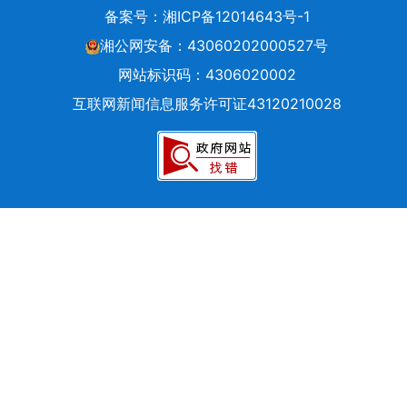
备案号：
湘ICP备12014643号-1
交
信
湘公网安备：43060202000527号
件
网站标识码：4306020002
的
互联网新闻信息服务许可证43120210028
时
候，
请
根
据
实
际
情
况
选
择
信
件