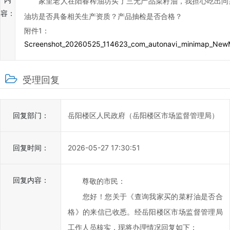
家里老人在阳春榨油坊买了三无产品菜籽油，我担心吃出问
岳
容：
油坊是否具备相关生产资质？产品抽检是否合格？
阳
附件1：
楼
Screenshot_20260525_114623_com_autonavi_minimap_NewM
区
政
府
受理回复
科
学
化、
回复部门：
岳阳楼区人民政府（岳阳楼区市场监督管理局）
民
主
回复时间：
2026-05-27 17:30:51
化
水
平，
回复内容：
尊敬的市民：
提
您好！您关于《查询我家买的菜籽油是否合
高
格》的来信已收悉。经岳阳楼区市场监督管理局
办
工作人员核实，现将办理情况回复如下：