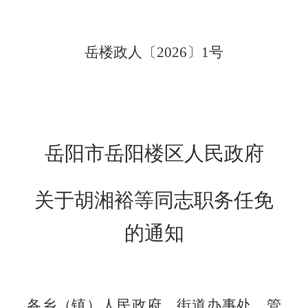
岳楼政人〔
20
26
〕
1
号
岳阳市岳阳楼区人民政府
关于胡湘裕等同志职务任免
的通知
各乡（镇）人民政府、街道办事处、管