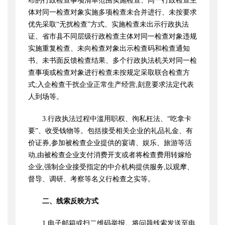
布的行政检查事项清单范围实施检查、同一行政检查主
体对同一检查对象实施多项检查未合并进行、未按要求
优先采取“无扰检查”方式、实施检查未出示行政执法
证、省市县不同层级行政检查主体对同一检查对象违规
实施重复检查、未向检查对象出示检查码和检查通知
书、未书面反馈检查结果、多个行政执法机关对同一检
查事项或检查对象进行检查未按规定采取联合检查方
式;入企检查干扰企业正常生产经营,刻意要求法定代表
人到场等。
3.行政执法过程中滥用职权、徇私枉法、“吃拿卡
要”、收受钱物等。包括接受相关企业的礼品礼金、有
价证券,参加被检查企业提供的宴请、娱乐、旅游等活
动,由被检查企业支付消费开支或者将检查费用转嫁给
企业,强制企业接受指定的中介机构提供服务,以观摩、
督导、调研、考察等名义行检查之实等。
二、线索反映方式
1.电子邮箱或扫二维码举报。将问题线索发送至电